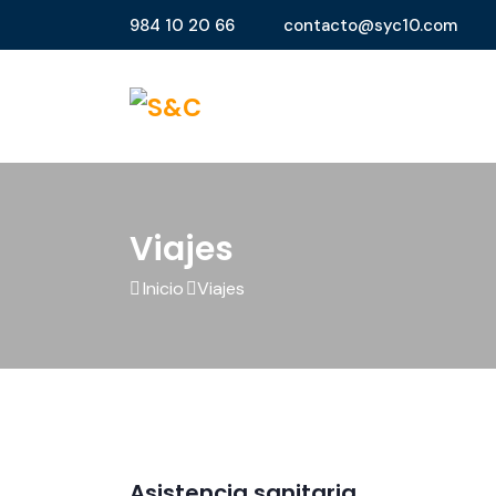
984 10 20 66
contacto@syc10.com
Viajes
Inicio
Viajes
Asistencia sanitaria